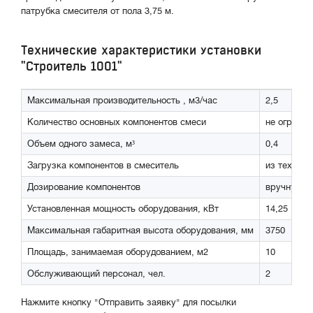
патрубка смесителя от пола 3,75 м.
Технические характеристики установки
"Строитель 1001"
Максимальная производительность , м3/час
2,5
Количество основных компонентов смеси
не огранич
Объем одного замеса, м³
0,4
Загрузка компонентов в смеситель
из техноло
Дозирование компонентов
вручную в
Установленная мощность оборудования, кВт
14,25
Максимальная габаритная высота оборудования, мм
3750
Площадь, занимаемая оборудованием, м2
10
Обслуживающий персонал, чел.
2
Нажмите кнопку "Отправить заявку" для посылки