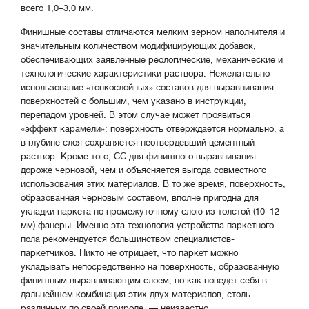
всего 1,0–3,0 мм.
Финишные составы отличаются мелким зерном наполнителя и
значительным количеством модифицирующих добавок,
обеспечивающих заявленные реологические, механические и
технологические характеристики раствора. Нежелательно
использование «тонкослойных» составов для выравнивания
поверхностей с большим, чем указано в инструкции,
перепадом уровней. В этом случае может проявиться
«эффект карамели»: поверхность отверждается нормально, а
в глубине слоя сохраняется неотвердевший цементный
раствор. Кроме того, СС для финишного выравнивания
дороже черновой, чем и объясняется выгода совместного
использования этих материалов. В то же время, поверхность,
образованная черновым составом, вполне пригодна для
укладки паркета по промежуточному слою из толстой (10–12
мм) фанеры. Именно эта технология устройства паркетного
пола рекомендуется большинством специалистов-
паркетчиков. Никто не отрицает, что паркет можно
укладывать непосредственно на поверхность, образованную
финишным выравнивающим слоем, но как поведет себя в
дальнейшем комбинация этих двух материалов, столь
различных по своей природе, — неизвестно.