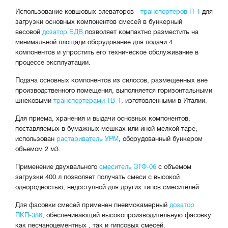
Использование ковшовых элеваторов -
транспортеров П-1
для
загрузки основных компонентов смесей в бункерный
весовой
дозатор БДВ
позволяет компактно разместить на
минимальной площади оборудование для подачи 4
компонентов и упростить его техническое обслуживание в
процессе эксплуатации.
Подача основных компонентов из силосов, размещенных вне
производственного помещения, выполняется горизонтальными
шнековыми
транспортерами ТВ-1
, изготовленными в Италии.
Для приема, хранения и выдачи основных компонентов,
поставляемых в бумажных мешках или иной мелкой таре,
использован
растариватель УРМ
, оборудованный бункером
объемом 2 м3.
Применение двухвального
смеситель ЗТФ-06
с объемом
загрузки 400 л позволяет получать смеси с высокой
однородностью, недоступной для других типов смесителей.
Для фасовки смесей применен пневмокамерный
дозатор
ПКП-386
, обеспечивающий высокопроизводительную фасовку
как песчаноцементных , так и гипсовых смесей.