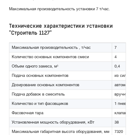
Максимальная производительность установки 7 т/час.
Технические характеристики установки
"Строитель 1127"
Максимальная производительность , т/час
7
Количество основных компонентов смеси
4
Объем одного замеса, м³
0,4
Подача основных компонентов
из силосов
Дозирование основных компонентов
автоматич
Подача добавок в смеситель
вручную
Количество и тип фасовщиков
1 пневмок
Фасовочная тара
клапанные
Установленная мощность оборудования, кВт
38
Максимальная габаритная высота оборудования, мм
7320