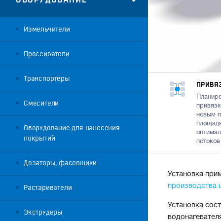
Измельчители
Просеиватели
Транспортеры
ПРИВЯЗ
Планиро
Смесители
привязк
новым 
площадя
Оборудование для нанесения
оптимал
покрытий
потоков
Дозаторы, фасовщики
Установка при
производства 
Растариватели
Установка сос
Экструдеры
водонагевателя